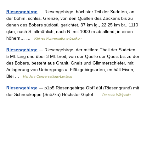
Riesengebirge
— Riesengebirge, höchster Teil der Sudeten, an
der böhm. schles. Grenze, von den Quellen des Zackens bis zu
denen des Bobers südöstl. gerichtet, 37 km lg., 22 25 km br., 1110
qkm, nach S. allmählich, nach N. mit 1000 m abfallend, in einen
höhern… …
Kleines Konversations-Lexikon
Riesengebirge
— Riesengebirge, der mittlere Theil der Sudeten,
5 Ml. lang und über 3 Ml. breit, von der Quelle der Queis bis zu der
des Bobers, besteht aus Granit, Gneis und Glimmerschiefer, mit
Anlagerung von Uebergangs u. Flötzgebirgsarten, enthält Eisen,
Blei …
Herders Conversations-Lexikon
Riesengebirge
— p1p5 Riesengebirge Obří důl (Riesengrund) mit
der Schneekoppe (Sněžka) Höchster Gipfel …
Deutsch Wikipedia