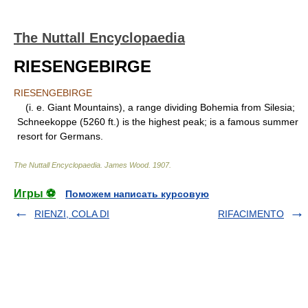
The Nuttall Encyclopaedia
RIESENGEBIRGE
RIESENGEBIRGE
(i. e. Giant Mountains), a range dividing Bohemia from Silesia;
Schneekoppe (5260 ft.) is the highest peak; is a famous summer
resort for Germans.
The Nuttall Encyclopaedia
.
James Wood
.
1907
.
Игры ⚽
Поможем написать курсовую
RIENZI, COLA DI
RIFACIMENTO