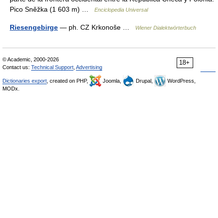
Pico Sněžka (1 603 m) …
Enciclopedia Universal
Riesengebirge
— ph. CZ Krkonoše …
Wiener Dialektwörterbuch
© Academic, 2000-2026
18+
Contact us:
Technical Support
,
Advertising
Dictionaries export
, created on PHP,
Joomla,
Drupal,
WordPress,
MODx.