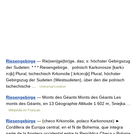
Riesengebirge
— Rie|sen|ge|bir|ge, das; s: höchster Gebirgszug
der Sudeten. * * * Riesengebirge, polnisch Karkonosze [karkɔ
nɔʃɛ] Plural, tschechisch Krkonoše [ krkɔnɔʃɛ] Plural, höchster
Gebirgszug der Sudeten (Westsudeten), über den die polnisch
tschechische …
Universal-Lexikon
Riesengebirge
— Monts des Géants Monts des Géants Les
monts des Géants, en 13 Géographie Altitude 1 602 m, Sniejka …
Wikipédia en Français
Riesengebirge
— (checo Krkonoše, polaco Karkonosze) ►
Cordillera de Europa central, en el N de Bohemia, que integra
parte de la frontera occidental entre la República Checa y Polonia.